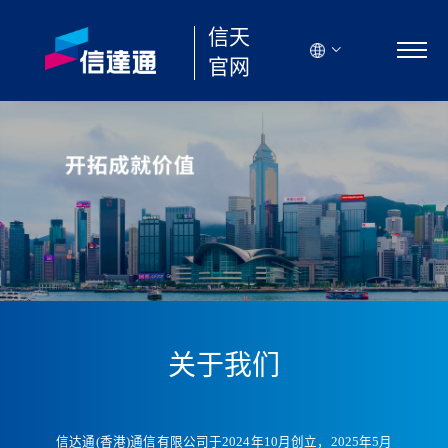
信天
官网
首
页
关
于
我
们
产
品
业
务
关于我们
新
闻
资
讯
信达通(香港)通信有限公司于2024年10月创立，2025年5月